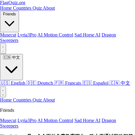
FlagQuiz.org
Home
Countries
Quiz
About
Friends
Musecut
Lyria3Pro
AI Motion Control
Sad Horse AI
Dragon
Sweepers
🇨🇳
中文
🇺🇸
English
🇩🇪
Deutsch
🇫🇷
Français
🇪🇸
Español
🇨🇳
中文
Home
Countries
Quiz
About
Friends
Musecut
Lyria3Pro
AI Motion Control
Sad Horse AI
Dragon
Sweepers